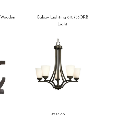
c Wooden
Galaxy Lighting 810753ORB
Light
€
159.00