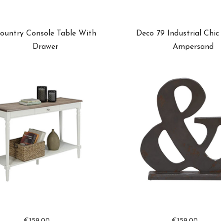
ountry Console Table With
Deco 79 Industrial Chi
Drawer
Ampersand
€
159.00
€
159.00