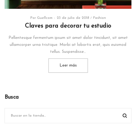
Por
Guellcom
Posted
23 de julio de 2018
Posted
Fashion
on
in
Claves para decorar tu estudio
Pellentesque fermentum ipsum sit amet dolor tincidunt, sit amet
ullamcorper urna tristique. Morbi at lobortis erat, quis euismod
tellus. Suspendisse…
Leer más
Busca