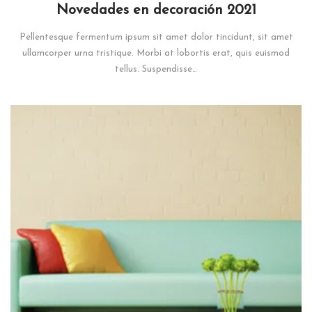
on
in
Novedades en decoración 2021
Pellentesque fermentum ipsum sit amet dolor tincidunt, sit amet
ullamcorper urna tristique. Morbi at lobortis erat, quis euismod
tellus. Suspendisse…